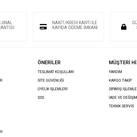
RJİNAL
NAKİT/KREDİ KARTI İLE
GÜ
ANTİSİ
KAPIDA ÖDEME İMKANI
ÖNERİLER
MÜŞTERİ H
TESLİMAT KOŞULLARI
YARDIM
AR
SİTE GÜVENLİĞİ
KARGO TAKİP
ÜYELİK İŞLEMLERİ
SİPARİŞ İŞLEMLE
SSS
İADE VE DEĞİŞİ
TEKNİK SERVİS
Rİ