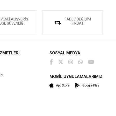
VENLİ ALIŞVERİŞ
İADE / DEĞİŞİM
SSL GÜVENLİĞİ
FIRSATI
İZMETLERİ
SOSYAL MEDYA
Rİ
MOBİL UYGULAMALARIMIZ
M
App Store
Google Play