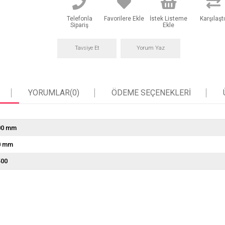
Telefonla
Favorilere Ekle
İstek Listeme
Karşılaştı
Sipariş
Ekle
Tavsiye Et
Yorum Yaz
YORUMLAR
(0)
ÖDEME SEÇENEKLERI
00 mm
0 mm
500