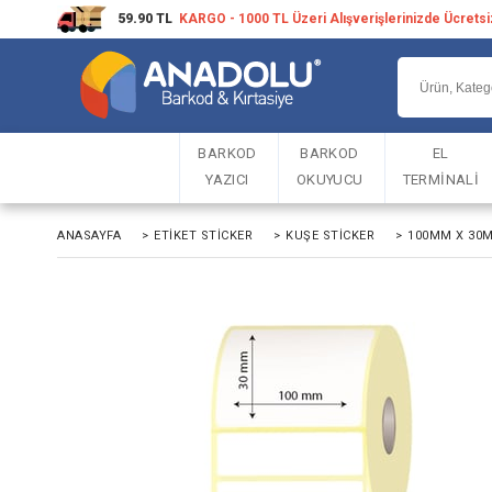
59.90 TL
KARGO - 1000 TL Üzeri Alışverişlerinizde Ücrets
BARKOD
BARKOD
EL
YAZICI
OKUYUCU
TERMİNALİ
ANASAYFA
>
ETIKET STICKER
>
KUŞE STICKER
>
100MM X 30M