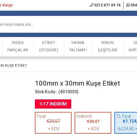
iz Kargo
0212 671 09 74
054
YEDEK
ETİKET
YIKIMA
RİBON
O
PARÇALAR
(STICKER)
TALİMATI
ÇEŞİTLERİ
KIR
M KUŞE ETIKET
100mm x 30mm Kuşe Etiket
Stok Kodu :
(4010030)
%
17
İNDIRIM
Fiyat
İndirimli
TL Fiyat
€24,57
₺1.124
€20,47
+ KDV
+ KDV
(₺224,80 