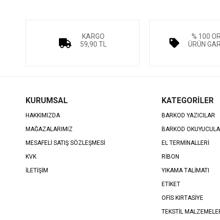
KARGO
% 100 O
59,90 TL
ÜRÜN GAR
KURUMSAL
KATEGORİLER
HAKKIMIZDA
BARKOD YAZICILAR
MAĞAZALARIMIZ
BARKOD OKUYUCUL
MESAFELİ SATIŞ SÖZLEŞMESİ
EL TERMİNALLERİ
KVK
RİBON
İLETİŞİM
YIKAMA TALİMATI
ETİKET
OFİS KIRTASİYE
TEKSTİL MALZEMELE