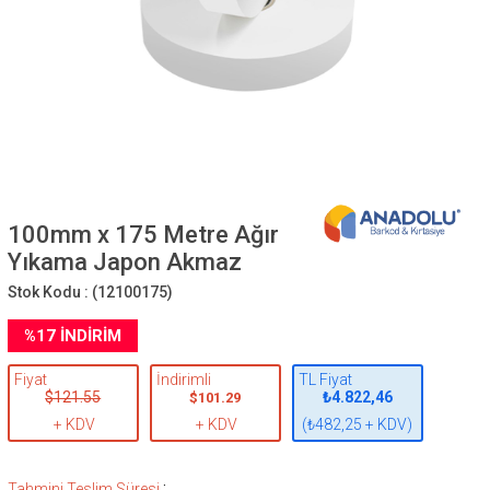
100mm x 175 Metre Ağır
Yıkama Japon Akmaz
Stok Kodu :
(12100175)
%
17
İNDIRIM
Fiyat
İndirimli
TL Fiyat
$121.55
₺4.822,46
$101.29
+ KDV
+ KDV
(₺482,25 + KDV)
:
Tahmini Teslim Süresi